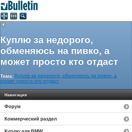
Куплю за недорого,
обменяюсь на пивко, а
может просто кто отдаст
Тема:
Куплю за недорого, обменяюсь на пивко, а
может просто кто отдаст
Навигация
Форум
Коммерческий раздел
Куплю для BMW