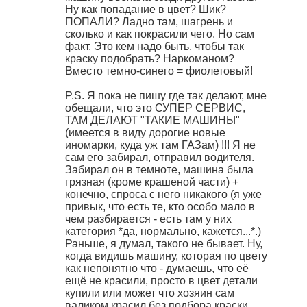
Ну как попадание в цвет? Шик?
ПОПАЛИ? Ладно там, шагрень и
сколько и как покрасили чего. Но сам
факт. Это кем надо быть, чтобы так
краску подобрать? Наркоманом?
Вместо темно-синего = фиолетовый!
P.S. Я пока не пишу где так делают, мне
обещали, что это СУПЕР СЕРВИС,
ТАМ ДЕЛАЮТ "ТАКИЕ МАШИНЫ"
(имеется в виду дорогие новые
иномарки, куда уж там ГАЗам) !!! Я не
сам его забирал, отправил водителя.
Забирал он в темноте, машина была
грязная (кроме крашеной части) +
конечно, спроса с него никакого (я уже
привык, что есть те, кто особо мало в
чем разбирается - есть там у них
категория *да, нормально, кажется...*.)
Раньше, я думал, такого не бывает. Ну,
когда видишь машину, которая по цвету
как непонятно что - думаешь, что её
ещё не красили, просто в цвет детали
купили или может что хозяин сам
валиком красил без подбора краски