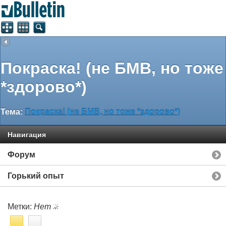
Покраска! (не БМВ, но тоже
*здорово*)
Тема:
Покраска! (не БМВ, но тоже *здорово*)
Навигация
Форум
Горький опыт
Метки:
Нет