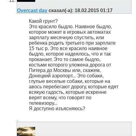
Overcast day
сказал(-а):
18.02.2015
01:17
Какой грунт?
Это красило быдло. Наивное быдло,
которое может в игровых автоматах
зарплату месячную спустить, или
ребенка родить третьего при зарплате
15 тыс р. Это все красило наивное
быдло, которое надеялось, что и так
проканает. Это то самое быдло,
костьми которого уложена дорога от
Питера до Москвы или, скажем,
Донецкий аэропорт... Это собаки,
глупые веселые собаки, которые на
авось перебегают дорогу, которые едят
всякую гадость, которые искренне
верят всему, что говорят по
телевизору...
Я доступно изъясняюсь?