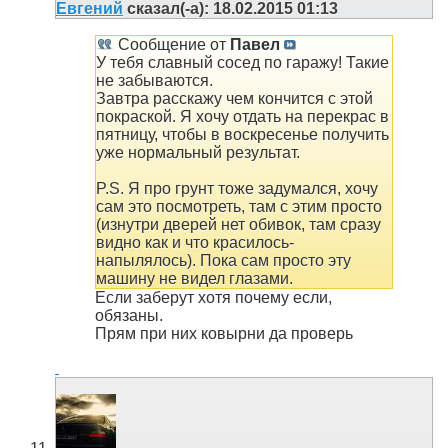
Евгений
сказал(-а):
18.02.2015
01:13
Сообщение от
Павел
У тебя славный сосед по гаражу! Такие
не забываются.
Завтра расскажу чем кончится с этой
покраской. Я хочу отдать на перекрас в
пятницу, чтобы в воскресенье получить
уже нормальный результат.
P.S. Я про грунт тоже задумался, хочу
сам это посмотреть, там с этим просто
(изнутри дверей нет обивок, там сразу
видно как и что красилось-
напылялось). Пока сам просто эту
машину не видел глазами.
Если заберут хотя почему если,
обязаны.
Прям при них ковырни да проверь