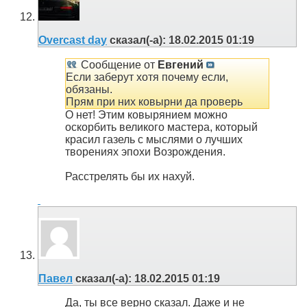
Overcast day
сказал(-а):
18.02.2015
01:19
Сообщение от
Евгений
Если заберут хотя почему если,
обязаны.
Прям при них ковырни да проверь
О нет! Этим ковырянием можно
оскорбить великого мастера, который
красил газель с мыслями о лучших
творениях эпохи Возрождения.
Расстрелять бы их нахуй.
Павел
сказал(-а):
18.02.2015
01:19
Да, ты все верно сказал. Даже и не