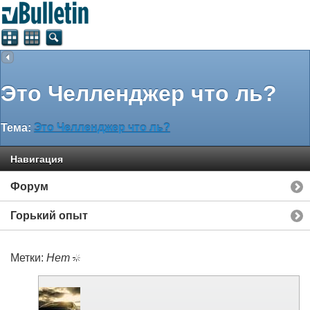
Это Челленджер что ль?
Тема:
Это Челленджер что ль?
Навигация
Форум
Горький опыт
Метки:
Нет