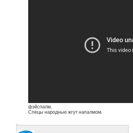
фэйспалм.
Спецы народные жгут напалмом.