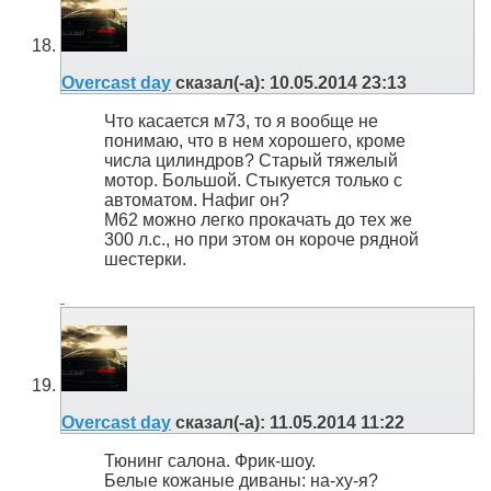
Overcast day
сказал(-а):
10.05.2014
23:13
Что касается м73, то я вообще не
понимаю, что в нем хорошего, кроме
числа цилиндров? Старый тяжелый
мотор. Большой. Стыкуется только с
автоматом. Нафиг он?
М62 можно легко прокачать до тех же
300 л.с., но при этом он короче рядной
шестерки.
Overcast day
сказал(-а):
11.05.2014
11:22
Тюнинг салона. Фрик-шоу.
Белые кожаные диваны: на-ху-я?