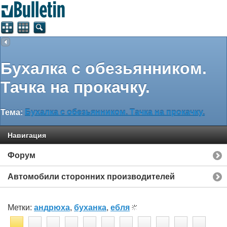
Бухалка с обезьянником.
Тачка на прокачку.
Тема:
Бухалка с обезьянником. Тачка на прокачку.
Навигация
Форум
Автомобили сторонних производителей
Метки:
андрюха
,
буханка
,
ебля