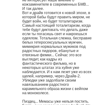
не интересует наше мнение о
кожзаменителе в современных БМВ...
И так далее.
Вот и драйв готовится к новой эпохе, в
которой бабы будут править миром, не
будет войн, но будет тоталитаризм.
Самый настоящий тоталитаризм, когда
тебе будут диктовать что делать даже
если ты погасишь свет и накроешься
одеялом. Тотальная слежка, бесправие
белых гетеросексуальных мужчин,
мимикрия нормальных мужиков под
радостных пидоров, ебанутые и
отвязные фемки... Сейчас это все
выглядит, как кадры из
фантастического фильма, но в
некоторых штатах эта хуйня уже
наблюдается. И к нам лезет уже из всех
щелей, например, через Драйв-2.
Ублюдки уже задолбали своим
навязыванием радостного
карамельного образа жизни с вейпом
на моноколесе.
Пиздец... Мемасы уже нельзя постить.