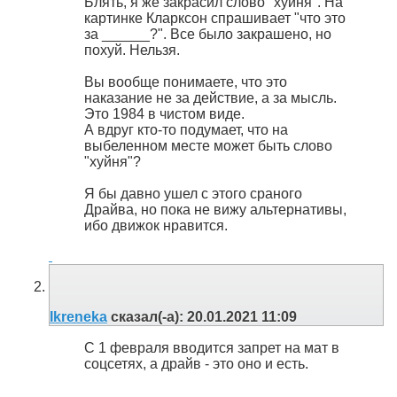
Блять, я же закрасил слово "хуйня". На
картинке Кларксон спрашивает "что это
за ______?". Все было закрашено, но
похуй. Нельзя.
Вы вообще понимаете, что это
наказание не за действие, а за мысль.
Это 1984 в чистом виде.
А вдруг кто-то подумает, что на
выбеленном месте может быть слово
"хуйня"?
Я бы давно ушел с этого сраного
Драйва, но пока не вижу альтернативы,
ибо движок нравится.
Ikreneka
сказал(-а):
20.01.2021
11:09
С 1 февраля вводится запрет на мат в
соцсетях, а драйв - это оно и есть.