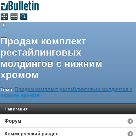
Продам комплект
рестайлинговых
молдингов с нижним
хромом
Тема:
Продам комплект рестайлинговых молдингов с
нижним хромом
Навигация
Форум
Коммерческий раздел