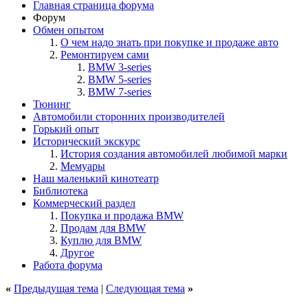
Главная страница форума
Форум
Обмен опытом
О чем надо знать при покупке и продаже авто
Ремонтируем сами
BMW 3-series
BMW 5-series
BMW 7-series
Тюнинг
Автомобили сторонних производителей
Горький опыт
Исторический экскурс
История создания автомобилей любимой марки
Мемуары
Наш маленький кинотеатр
Библиотека
Коммерческий раздел
Покупка и продажа BMW
Продам для BMW
Куплю для BMW
Другое
Работа форума
«
Предыдущая тема
|
Следующая тема
»