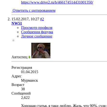
https://www.drive2.ru/b/466174514431001350/
Ответить с цитированием
15.02.2017,
10:27
#2
NW51
Просмотр профиля
Сообщения форума
Личное сообщение
Автоспец
Регистрация
01.04.2015
Адрес
Мурманск
Возраст
38
Сообщений
2,622
Хорошая статья, я таки люблю. Жаль, что 90%, судя