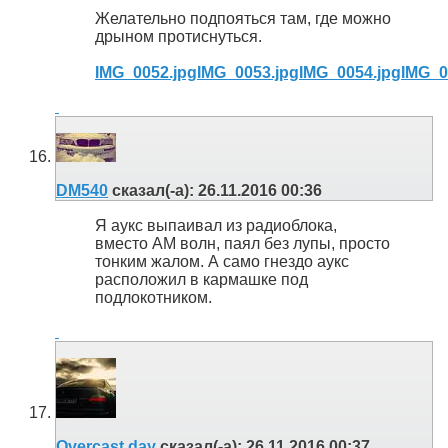
Желательно подпояться там, где можно
дрыном протиснуться.
IMG_0052.jpg
IMG_0053.jpg
IMG_0054.jpg
IMG_0
DM540
сказал(-а):
26.11.2016
00:36
Я аукс выпаивал из радиоблока,
вместо АМ волн, паял без лупы, просто
тонким жалом. А само гнездо аукс
расположил в кармашке под
подлокотником.
Overcast day
сказал(-а):
26.11.2016
00:37