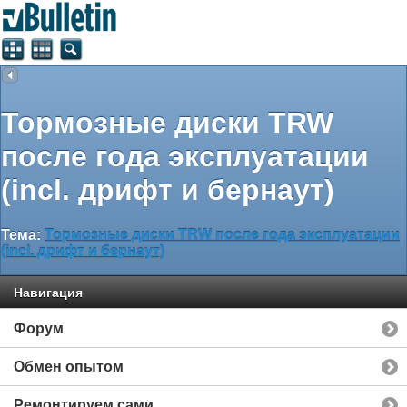
Тормозные диски TRW
после года эксплуатации
(incl. дрифт и бернаут)
Тема:
Тормозные диски TRW после года эксплуатации
(incl. дрифт и бернаут)
Навигация
Форум
Обмен опытом
Ремонтируем сами