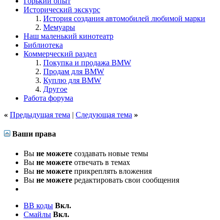
Горький опыт
Исторический экскурс
История создания автомобилей любимой марки
Мемуары
Наш маленький кинотеатр
Библиотека
Коммерческий раздел
Покупка и продажа BMW
Продам для BMW
Куплю для BMW
Другое
Работа форума
«
Предыдущая тема
|
Следующая тема
»
Ваши права
Вы
не можете
создавать новые темы
Вы
не можете
отвечать в темах
Вы
не можете
прикреплять вложения
Вы
не можете
редактировать свои сообщения
BB коды
Вкл.
Смайлы
Вкл.