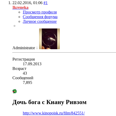
22.02.2016,
01:06
#1
Ikreneka
Просмотр профиля
Сообщения форума
Личное сообщение
Administrator
Регистрация
17.09.2013
Возраст
43
Сообщений
7,895
Дочь бога с Киану Ривзом
http://www.kinopoisk.ru/film/842551/