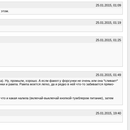
25.01.2015, 01:09
 этом.
25.01.2015, 01:19
25.01.2015, 01:25
25.01.2015, 01:49
а). Ну, промыли, хорошо. А если факел у форсунки не очень или она *сливает*
 и рампа. Рампа моется легко, да и редко в ней что-то забивается прямо-
 что и какая налила (включай-выключай кнопкой-тумблером питание), затем
25.01.2015, 19:40