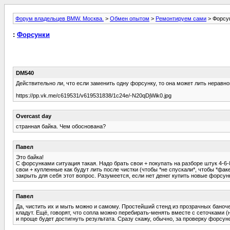
Форум владельцев BMW. Москва.
>
Обмен опытом
>
Ремонтируем сами
> Форсу
:
Форсунки
DM540
Действительно ли, что если заменить одну форсунку, то она может лить неравном
https://pp.vk.me/c619531/v619531838/1c24e/-N20qDjWik0.jpg
Overcast day
странная байка. Чем обоснована?
Павел
Это байка!
С форсунками ситуация такая. Надо брать свои + покупать на разборе штук 4-6-8
свои + купленные как будут лить после чистки (чтобы *не спускали*, чтобы *фа
закрыть для себя этот вопрос. Разумеется, если нет денег купить новые форсун
Павел
Да, чистить их и мыть можно и самому. Простейший стенд из прозрачных баноче
кладут. Ещё, говорят, что сопла можно перебирать-менять вместе с сеточками (н
и проще будет достигнуть результата. Сразу скажу, обычно, за проверку форсуно