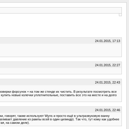
24.01.2015, 17:13
24.01.2015, 22:27
24.01.2015, 22:43
проверки форсунок + на том же стенде их чистить. В результате посмотреть все
купить новые колечки уплотнительные, поставить все это на месте и на долго
24.01.2015, 22:46
и, говорят, также используют Wyns и просто ещё в ультразвуковую ванну
вливает давление из рампы всей в один цилиндр). Так что, тут кому как удобнее
тая, на самом деле).