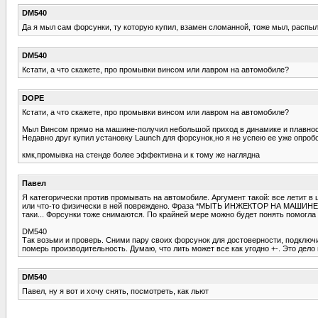
DM540
Да я мыл сам форсунки, ту которую купил, взамен сломанной, тоже мыл, распыл
DM540
Кстати, а что скажете, про промывки винсом или лавром на автомобиле?
DOPE
Кстати, а что скажете, про промывки винсом или лавром на автомобиле?
Мыл Винсом прямо на машине-получил небольшой приход в динамике и плавнос
Недавно друг купил установку Launch для форсунок,но я не успею ее уже опроб
кмк,промывка на стенде более эффективна и к тому же наглядна
Павел
Я категорически против промывать на автомобиле. Аргумент такой: все летит в 
или что-то физически в ней повреждено. Фраза *МЫТЬ ИНЖЕКТОР НА МАШИНЕ* мне
таки... Форсунки тоже снимаются. По крайней мере можно будет понять помогл
DM540
Так возьми и проверь. Сними пару своих форсунок для достоверности, подключи
померь производительность. Думаю, что лить может все как угодно +-. Это дело 
DM540
Павел, ну я вот и хочу снять, посмотреть, как льют