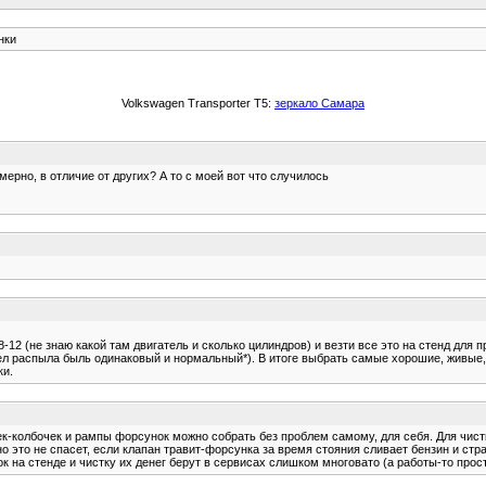
нки
Volkswagen Transporter T5:
зеркало Самара
ерно, в отличие от других? А то с моей вот что случилось
-12 (не знаю какой там двигатель и сколько цилиндров) и везти все это на стенд для 
кел распыла быль одинаковый и нормальный*). В итоге выбрать самые хорошие, живые, 
ки.
к-колбочек и рампы форсунок можно собрать без проблем самому, для себя. Для чистк
о это не спасет, если клапан травит-форсунка за время стояния сливает бензин и стра
к на стенде и чистку их денег берут в сервисах слишком многовато (а работы-то прос