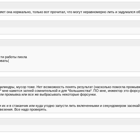
яет она нормально, только вот прочитал, что могут неравномерно лить и задумался об
ти работы пихла
овать(
цилиндры, мусор тоже. Нет возможность понять результат (насколько помогла промывк
 кажется затеей сомнительной и для *большинства*. ПО мне, инжектор это форсунки
а ли промывка или все же выбрасывать некоторые форсунки.
 их и в стаканчик или куда угодно запусти лить включенными и секундомером засекай
везения. Все надо проверять.