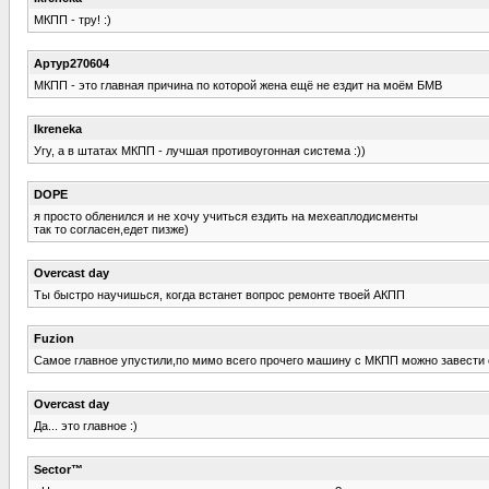
МКПП - тру! :)
Артур270604
МКПП - это главная причина по которой жена ещё не ездит на моём БМВ
Ikreneka
Угу, а в штатах МКПП - лучшая противоугонная система :))
DOPE
я просто обленился и не хочу учиться ездить на мехеаплодисменты
так то согласен,едет пизже)
Overcast day
Ты быстро научишься, когда встанет вопрос ремонте твоей АКПП
Fuzion
Самое главное упустили,по мимо всего прочего машину с МКПП можно завести 
Overcast day
Да... это главное :)
Sector™