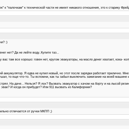
" к "палочкам" к технической части не имеет никакого отношения, это к старику Фрей
и? :)
ег нет? Да не лейте воду..Купите таз...
 вас там все хорошо: говен нет, кругом эвакуаторы, на масло денег хватает, кока- к
й аккумулятор. Я едва не купил новый, но этот после зарядки работает прилично. Мне
слушал, то еще что-то. Ты вспомни, как ты забыл выключить зажигание на моей машине 
 застрял. На даче... Нельзя? Я лох? Вызвать эвакуатор с хачом на борту и на лысой р
м эвак? И когда он прибудет? Или 911 вызвать из Калифорнии?
ильно отличается от ручки МКПП ;)