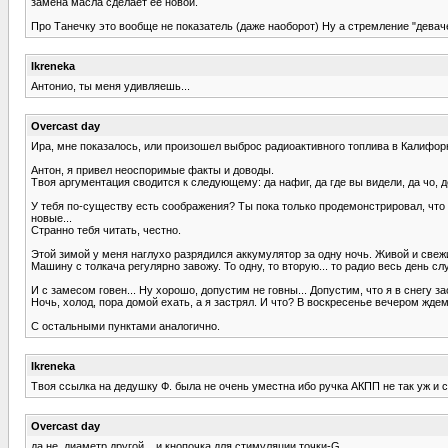
замена масла сделает ее новой.
Про Танечку это вообще не показатель (даже наоборот) Ну а стремление "девачек
Ikreneka
Антонио, ты меня удивляешь...
Overcast day
Ира, мне показалось, или произошел выброс радиоактивного топлива в Калифорн
Антон, я привел неоспоримые факты и доводы.
Твоя аргументация сводится к следующему: да нафиг, да где вы видели, да чо, ден
У тебя по-существу есть соображения? Ты пока только продемонстрировал, что у
новые...
Странно тебя читать, честно.
Этой зимой у меня наглухо разрядился аккумулятор за одну ночь. Живой и свежи
Машину с толкача регулярно завожу. То одну, то вторую... то радио весь день 
И с замесом говен... Ну хорошо, допустим не говны... Допустим, что я в снегу
Ночь, холод, пора домой ехать, а я застрял. И что? В воскресенье вечером жде
С остальными пунктами аналогично.
Ikreneka
Твоя ссылка на дедушку Ф. была не очень уместна ибо ручка АКПП не так уж и с
Overcast day
да не..диаметр другой... и кнопочка для стимуляции точки-G