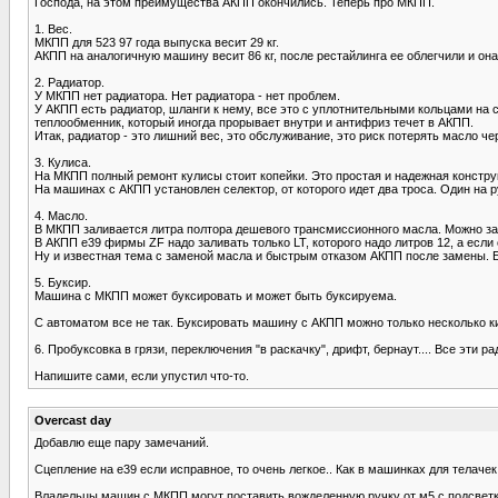
Господа, на этом преимущества АКПП окончились. Теперь про МКПП.
1. Вес.
МКПП для 523 97 года выпуска весит 29 кг.
АКПП на аналогичную машину весит 86 кг, после рестайлинга ее облегчили и она с
2. Радиатор.
У МКПП нет радиатора. Нет радиатора - нет проблем.
У АКПП есть радиатор, шланги к нему, все это с уплотнительными кольцами на с
теплообменник, который иногда прорывает внутри и антифриз течет в АКПП.
Итак, радиатор - это лишний вес, это обслуживание, это риск потерять масло че
3. Кулиса.
На МКПП полный ремонт кулисы стоит копейки. Это простая и надежная констру
На машинах с АКПП установлен селектор, от которого идет два троса. Один на ру
4. Масло.
В МКПП заливается литра полтора дешевого трансмиссионного масла. Можно зал
В АКПП е39 фирмы ZF надо заливать только LT, которого надо литров 12, а если
Ну и известная тема с заменой масла и быстрым отказом АКПП после замены. 
5. Буксир.
Машина с МКПП может буксировать и может быть буксируема.
С автоматом все не так. Буксировать машину с АКПП можно только несколько к
6. Пробуксовка в грязи, переключения "в раскачку", дрифт, бернаут.... Все эти
Напишите сами, если упустил что-то.
Overcast day
Добавлю еще пару замечаний.
Сцепление на е39 если исправное, то очень легкое.. Как в машинках для телачек
Владельцы машин с МКПП могут поставить вожделенную ручку от м5 с подсветк