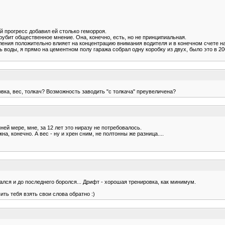
ий прогресс добавил ей столько геморроя.
трубит общественное мнение. Она, конечно, есть, но не принципиальная.
ления положительно влияет на концентрацию внимания водителя и в конечном счете н
воды, я прямо на цементном полу гаража собрал одну коробку из двух, было это в 200
овка, вес, толкач? Возможность заводить "с толкача" преувеличена?
ей мере, мне, за 12 лет это ниразу не потребовалось.
а, конечно. А вес - ну и хрен сним, не полтонны же разница....
рался и до последнего боролся... Дрифт - хорошая тренировка, как минимум.
ть тебя взять свои слова обратно :)