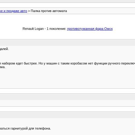
ке и продаже авто
> Палка против автомата
Renault Logan - 1 поколение:
противотуманная фара Омск
далей.
м набором едет быстрее. Но у машин с таким коробасом нет функции ручного переклю
има.
ваться гарнитурой для телефона.