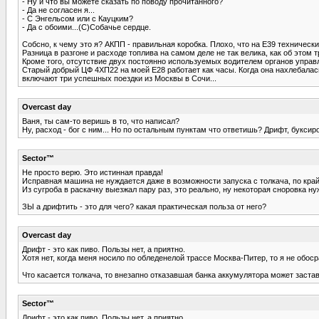
- Ну и что вы можете сказать по поводу прочитанного?
- Да не согласен я...
- С Энгельсом или с Кауцким?
- Да с обоими...(С)Собачье сердце.
Собсно, к чему это я? АКПП - правильная коробка. Плохо, что на Е39 техническ
Разница в разгоне и расходе топлива на самом деле не так велика, как об этом 
Кроме того, отсутствие двух постоянно используемых водителем органов управ
Старый добрый ЦФ 4ХП22 на моей Е28 работает как часы. Когда она нахлебалась 
включают три успешных поездки из Москвы в Сочи...
Overcast day
Ваня, ты сам-то веришь в то, что написал?
Ну, расход - бог с ним... Но по остальным пунктам что ответишь? Дрифт, буксир
Sector™
Не просто верю. Это истинная правда!
Исправная машина не нуждается даже в возможности запуска с толкача, по крайн
Из сугроба в раскачку выезжал пару раз, это реально, ну некоторая сноровка нужн
ЗЫ а дрифтить - это для чего? какая практическая польза от него?
Overcast day
Дрифт - это как пиво. Пользы нет, а приятно.
Хотя нет, когда меня носило по обледенелой трассе Москва-Питер, то я не обос
Что касается толкача, то внезапно отказавшая банка аккумулятора может застави
Sector™
Дрифт - это как пиво. Пользы нет, а приятно.