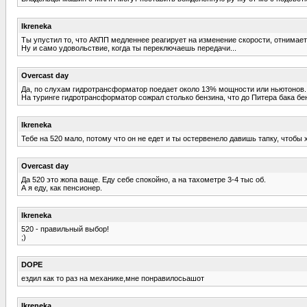
Ikreneka
Ты упустил то, что АКПП медленнее реагирует на изменение скорости, отнимает
Ну и само удовольствие, когда ты переключаешь передачи...
Overcast day
Да, по слухам гидротрансформатор поедает около 13% мощности или ньютонов.
На туринге гидротрансформатор сожрал столько бензина, что до Питера бака бен
Ikreneka
Тебе на 520 мало, потому что он не едет и ты остервенело давишь тапку, чтобы х
Overcast day
Да 520 это жопа ваще. Еду себе спокойно, а на тахометре 3-4 тыс об.
А я еду, как пенсионер.
Ikreneka
520 - правильный выбор!
;)
DOPE
ездил как то раз на механике,мне понравилосьашот
Ikreneka