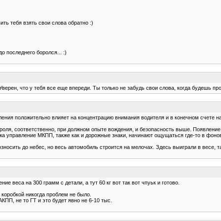
ть тебя взять свои слова обратно :)
о последнего боролся... :)
 Уверен, что у тебя все еще впереди. Ты только не забудь свои слова, когда будешь про
ления положительно влияет на концентрацию внимания водителя и в конечном счете н
троля, соответственно, при должном опыте вождения, и безопасность выше. Появлени
ажа управление МКПП, также как и дорожные знаки, начинают ощущаться где-то в фоно
зносить до небес, но весь автомобиль строится на мелочах. Здесь выиграли в весе, та
ие веса на 300 грамм с детали, а тут 60 кг вот так вот чпуьк и готово.
коробкой никогда проблем не было.
КПП, не то ГТ и это будет явно не 6-10 тыс.