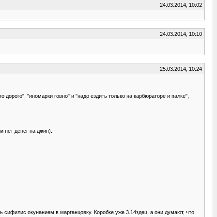
24.03.2014, 10:02
24.03.2014, 10:10
25.03.2014, 10:24
 дорого", "иномарки говно" и "надо ездить только на карбюраторе и палке",
 нет денег на джип).
ь сифилис окунанием в марганцовку. Коробке уже 3.14здец, а они думают, что