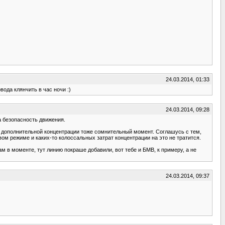
24.03.2014, 01:33
вода клянчить в час ночи :)
24.03.2014, 09:28
а безопасность движения.
е дополнительной концентрации тоже сомнительный момент. Соглашусь с тем,
вом режиме и каких-то колоссальных затрат концентрации на это не тратится.
м в моменте, тут линию покраше добавили, вот тебе и БМВ, к примеру, а не
24.03.2014, 09:37