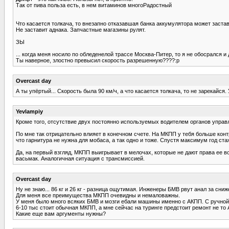
Так от пива польза есть, в нем витаминов многоРадостный
Что касается толкача, то внезапно отказавшая банка аккумулятора может застави
Не заставит аднака. Запчастные магазины рулят.
ЗЫ
... когда меня носило по обледенелой трассе Москва-Питер, то я не обосрался и д
Ты наверное, злостно превысил скорость разрешенную????:p
Overcast day
А ты упёртый... Скорость была 90 км/ч, а что касается толкача, то не зарекайся.
Yevlampiy
Кроме того, отсутствие двух постоянно используемых водителем органов управ
По мне так отрицательно влияет в конечном счете. На МКПП у тебя больше кон
что гарнитура не нужна для мобаса, а так одно и тоже. Спустя максимум год ст
Да, на первый взгляд, МКПП выигрывает в мелочах, которые не дают права ее во
васьмак. Аналогичная ситуация с трансмиссией.
Overcast day
Ну не знаю... 86 кг и 26 кг - разница ощутимая. Инженеры БМВ рвут анал за снижен
Для меня все преимущества МКПП очевидны и немаловажны.
У меня было много всяких БМВ и мозги ебали машины именно с АКПП. С ручной 
6-10 тыс стоит обычная МКПП, а мне сейчас на туринге предстоит ремонт не то А
Какие еще вам аргументы нужны?