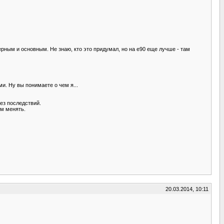
ерным и основным. Не знаю, кто это придумал, но на е90 еще лучше - там
и. Ну вы понимаете о чем я...
ез последствий.
ем менять.
20.03.2014, 10:11