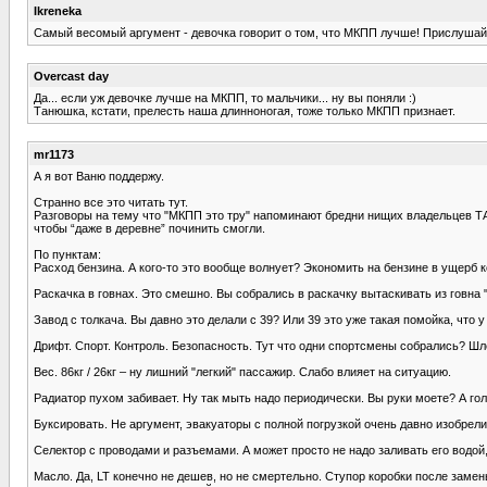
Ikreneka
Самый весомый аргумент - девочка говорит о том, что МКПП лучше! Прислушайт
Overcast day
Да... если уж девочке лучше на МКПП, то мальчики... ну вы поняли :)
Танюшка, кстати, прелесть наша длинноногая, тоже только МКПП признает.
mr1173
А я вот Ваню поддержу.
Странно все это читать тут.
Разговоры на тему что "МКПП это тру" напоминают бредни нищих владельцев ТАЗик
чтобы “даже в деревне” починить смогли.
По пунктам:
Расход бензина. А кого-то это вообще волнует? Экономить на бензине в ущерб 
Раскачка в говнах. Это смешно. Вы собрались в раскачку вытаскивать из говна 
Завод с толкача. Вы давно это делали с 39? Или 39 это уже такая помойка, что
Дрифт. Спорт. Контроль. Безопасность. Тут что одни спортсмены собрались? Ш
Вес. 86кг / 26кг – ну лишний "легкий" пассажир. Слабо влияет на ситуацию.
Радиатор пухом забивает. Ну так мыть надо периодически. Вы руки моете? А го
Буксировать. Не аргумент, эвакуаторы с полной погрузкой очень давно изобрели.
Селектор с проводами и разъемами. А может просто не надо заливать его водой,
Масло. Да, LT конечно не дешев, но не смертельно. Ступор коробки после замен