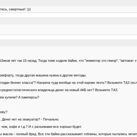
есь, смертные! :)))
ов лет так 15 назад. Тогда тоже ходили байки, что "инжектор это гемор", "автомат это
комфорту, тогда другая машина нужна и другие методы.
"седан бизнес класса"? Нахрена туда вообще на этой корове лезть? Возьмите ТАЗ (если
 у среднестатистического владельца денег на новый АКБ нет? Возьмите ТАЗ.
лем купили? А памперсы?
лову?
 Денег нет на эвакуатор? - Печально.
 чем, кофе и т.д.? И с разъемами все хорошо будет.
ы масла – полный бред. Все эти байки рассказывают гоблины, которые пытались лечит