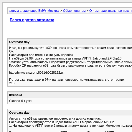
Форум владельцев BMW. Москва.
>
Обмен опытом
>
О чем надо знать при покуп
:
Палка против автомата
Overcast day
Итак, вы решили купить е39, но никак не можете понять с каким количеством пе
Ок.
Рассмотрим все плюсы и минусы коробок.
На е39 до 09.98 года устанавливались два вида АКПП: Jatco and ZF 5hp18.
"Жатка" устанавливалась к коротким редуктором и теоретически машина с таки
Коробки ZF на ранних е39 тоже были с цифирями в ряд, то есть без ручного реж
http://bmwcats.com:8081/b0028122.gif
Потом уже, году эдак в 97-и начали повсеместно устанавливать стептроник.
216
Ikreneka
Скорее бы уже...
Overcast day
Автомат на е39 капризен, как впрочем, и на других машинах.
Рассмотрим преимущества и недостатки АКПП в сравнении с МКПП:
1. На машинах с АКПП всего 2 педали и палку дергать не надо. Можно не пользо