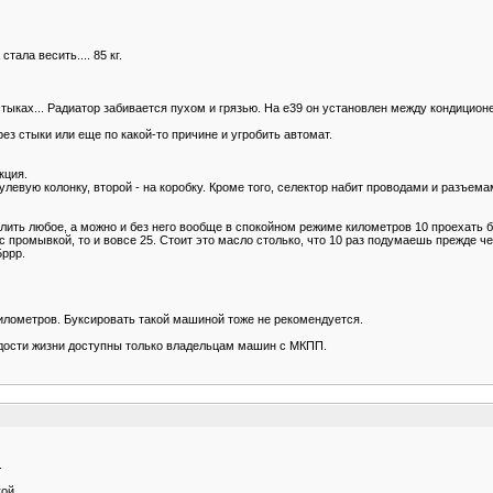
тала весить.... 85 кг.
тыках... Радиатор забивается пухом и грязью. На е39 он установлен между кондицион
рез стыки или еще по какой-то причине и угробить автомат.
кция.
левую колонку, второй - на коробку. Кроме того, селектор набит проводами и разъемам
ить любое, а можно и без него вообще в спокойном режиме километров 10 проехать б
 с промывкой, то и вовсе 25. Стоит это масло столько, что 10 раз подумаешь прежде ч
Бррр.
илометров. Буксировать такой машиной тоже не рекомендуется.
 радости жизни доступны только владельцам машин с МКПП.
.
ой.