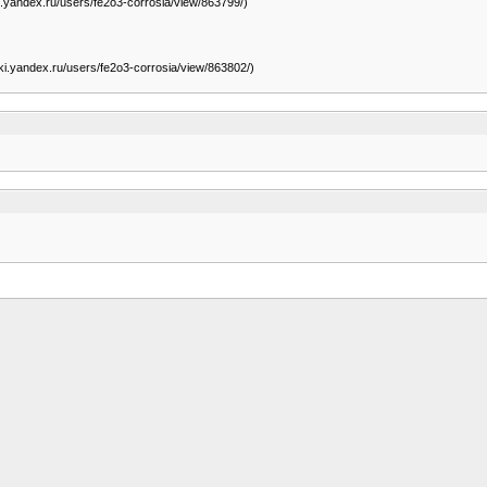
ki.yandex.ru/users/fe2o3-corrosia/view/863799/)
tki.yandex.ru/users/fe2o3-corrosia/view/863802/)