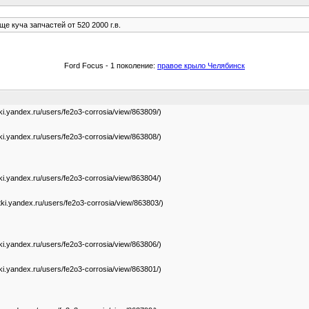
ще куча запчастей от 520 2000 г.в.
Ford Focus - 1 поколение:
правое крыло Челябинск
tki.yandex.ru/users/fe2o3-corrosia/view/863809/)
tki.yandex.ru/users/fe2o3-corrosia/view/863808/)
tki.yandex.ru/users/fe2o3-corrosia/view/863804/)
tki.yandex.ru/users/fe2o3-corrosia/view/863803/)
tki.yandex.ru/users/fe2o3-corrosia/view/863806/)
tki.yandex.ru/users/fe2o3-corrosia/view/863801/)