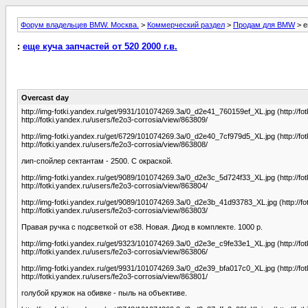
Форум владельцев BMW. Москва.
>
Коммерческий раздел
>
Продам для BMW
> е
:
еще куча запчастей от 520 2000 г.в.
Overcast day
http://img-fotki.yandex.ru/get/9931/101074269.3a/0_d2e41_760159ef_XL.jpg (http://fo
http://fotki.yandex.ru/users/fe2o3-corrosia/view/863809/
http://img-fotki.yandex.ru/get/6729/101074269.3a/0_d2e40_7cf979d5_XL.jpg (http://fo
http://fotki.yandex.ru/users/fe2o3-corrosia/view/863808/
лип-спойлер сектантам - 2500. С окраской.
http://img-fotki.yandex.ru/get/9089/101074269.3a/0_d2e3c_5d724f33_XL.jpg (http://fo
http://fotki.yandex.ru/users/fe2o3-corrosia/view/863804/
http://img-fotki.yandex.ru/get/9089/101074269.3a/0_d2e3b_41d93783_XL.jpg (http://fo
http://fotki.yandex.ru/users/fe2o3-corrosia/view/863803/
Правая ручка с подсветкой от е38. Новая. Диод в комплекте. 1000 р.
http://img-fotki.yandex.ru/get/9323/101074269.3a/0_d2e3e_c9fe33e1_XL.jpg (http://fo
http://fotki.yandex.ru/users/fe2o3-corrosia/view/863806/
http://img-fotki.yandex.ru/get/9931/101074269.3a/0_d2e39_bfa017c0_XL.jpg (http://fo
http://fotki.yandex.ru/users/fe2o3-corrosia/view/863801/
голубой кружок на обивке - пыль на объективе.