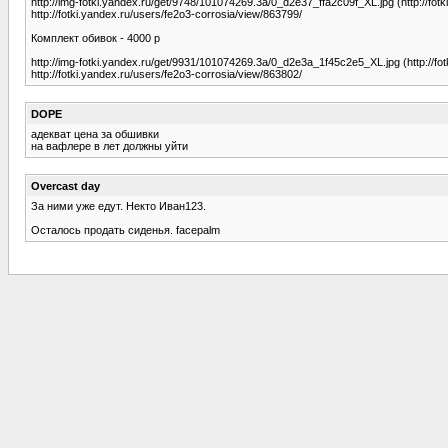
http://img-fotki.yandex.ru/get/9748/101074269.3a/0_d2e37_ffa2c09f_XL.jpg (http://fot
http://fotki.yandex.ru/users/fe2o3-corrosia/view/863799/
Комплект обивок - 4000 р
http://img-fotki.yandex.ru/get/9931/101074269.3a/0_d2e3a_1f45c2e5_XL.jpg (http://fo
http://fotki.yandex.ru/users/fe2o3-corrosia/view/863802/
DOPE
адекват цена за обшивки
на вафлере в лет должны уйти
Overcast day
За ними уже едут. Некто Иван123.
Осталось продать сиденья. facepalm