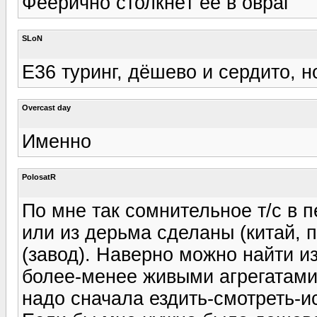
Феерично столкнёт ее в овраг
SLoN
Е36 туринг, дёшево и сердито, н
Overcast day
Именно
PolosatR
По мне так сомнительное т/с в п
или из дерьма сделаны (китай, п
(завод). Наверно можно найти из
более-менее живыми агрегатами,
надо сначала ездить-смотреть-и