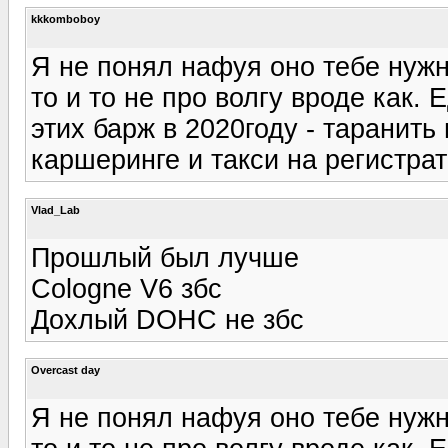
kkkomboboy
Я не понял нафуя оно тебе нуж
то и то не про волгу вроде как
этих барж в 2020году - таранит
каршеринге и такси на регистрат
Vlad_Lab
Прошлый был лучше
Cologne V6 збс
Дохлый DOHC не збс
Overcast day
Я не понял нафуя оно тебе нуж