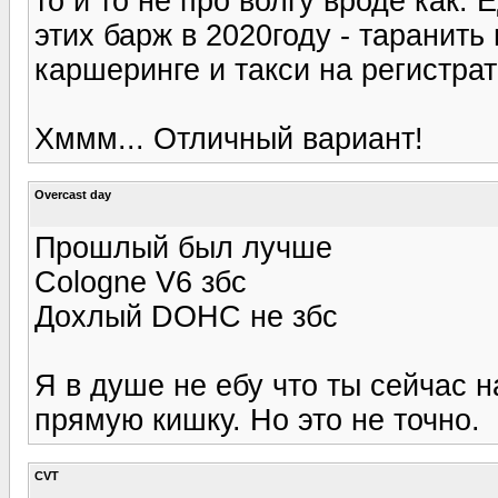
то и то не про волгу вроде как
этих барж в 2020году - таранит
каршеринге и такси на регистрат
Хммм... Отличный вариант!
Overcast day
Прошлый был лучше
Cologne V6 збс
Дохлый DOHC не збс
Я в душе не ебу что ты сейчас н
прямую кишку. Но это не точно.
CVT