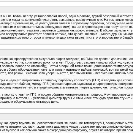
ся оным. Котлы всегда устанавливают парой, один в работе, другой резервный и стоят
чью или когда на котельной никого нет, выходные, праздничные дни. На том котле кот
ыглядит в реальности, не долго думая залез я в горловину барабана, разглядывал жел
основным и вспомогательным оборудованием), начал я депортацию и не получается в
нологические отверстия стараются сделать как можно меньше. В общем залезть я туда
 ибо оборудование работает совсем не тихо, что делать не знаю… Много дурных мыслей
раздеться до голого торса и только тогда я смог вылезти из этого злосчастного бараб
ения, контролируется он визуально, через гляделки, на ГМах их десять: два из них н
 «крыше» котла, хотя такого понятия и нет. Посмотрел, закрыл и пошел обратно, чувс
и я босиком побрел за сменкой))) Летом в верхней точке помещения котлов температура
дили уборку оборудования, сметали пыль и натирали пайолы соляркой, вот ты такой к
жится, пот рекой – сказка! Зато уберешь котел, все вычистишь, песочка насыплешь в по
тры и надо его подключать к главному паровому коллектору (ГПК) и вводить два котл
а подрывается байпас, между ГПЗ (главная паровая задвижка) и паропроводом соединяю
опровод, нагревает его и в виде конденсата вытекает через дренаж, как только он пр
ь кнопку открытия ГПЗ, и пошел обратно контролировать процесс. А он, паропровод п
римерно метров 15, условный диаметр трубы 200мм и все это чудо яростно стучит и 
традало и оборудование осталось цело.
сунки, сразу врубить их, естественно нельзя, большие температуры, расширение метал
ние не подымится, гасят, ждем пока давление упадет, зажигаем противоположную форсу
 из пусков я как обычно зажег в очередной раз форсунку, спустя некоторое время пош