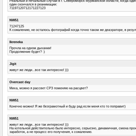
Реальный и печальный случай в г. Североморск Мурманской области, когда один 
один скончался в реанимации:
71197120712171227123
NW51
71247125
К сожалению, не осталось фотографий когда точно таком же деаэраторе, в резу
Ikreneka
Прочла на одном дыхании!
Продолжение будет? :)
Jigit
живут же люди...все так интересно! )))
Overcast day
Миха, можно я рассвет СРЗ поменяю на расцвет?
NW51
Конечно можно! Я же безграмотный и буду рад если меня кто то поправит)
NW51
живут же люди...все так интересно! )))
На котельной действительно было интересно, серьезно, динамичная, смена прох
заработок, а не процесс его получения, к сожалению.