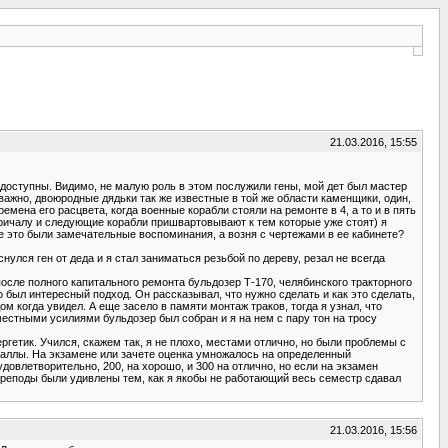
21.03.2016, 15:55
доступны. Видимо, не малую роль в этом послужили гены, мой дет был мастер
е важно, двоюродные дядьки так же известные в той же области каменщики, один,
ена его расцвета, когда военные корабли стояли на ремонте в 4, а то и в пять
 причалу и следующие корабли пришвартовывают к тем которые уже стоят) я
кие это были замечательные воспоминания, а возня с чертежами в ее кабинете?
нулся ген от деда и я стал заниматься резьбой по дереву, резал не всегда
осле полного капитального ремонта бульдозер Т-170, челябинского тракторного
о был интересный подход. Он рассказывал, что нужно сделать и как это сделать,
м когда увидел. А еще засело в памяти монтаж траков, тогда я узнал, что
вместными усилиями бульдозер был собран и я на нем с пару тон на тросу
етик. Учился, скажем так, я не плохо, местами отлично, но были проблемы с
баллы. На экзамене или зачете оценка умножалось на определенный
овлетворительно, 200, на хорошо, и 300 на отлично, но если на экзамен
, преподы были удивлены тем, как я якобы не работающий весь семестр сдавал
21.03.2016, 15:56