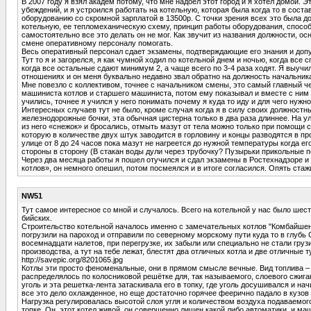
В 2007 году я взял академ потому, что мне надоел этот город и я хотел домой.
убеждений, и я устроился работать на котельную, которая была когда то в сост
оборудованию со скромной зарплатой в 13500р. С точки зрения всех это была д
котельную, ее тепломеханическую схему, принцип работы оборудования, способ
самостоятельно все это делать он не мог. Как звучит из названия должности, 
смене оперативному персоналу помогать.
Весь оперативный персонал сдает экзамены, подтверждающие его знания и допус
Тут то я и загорелся, я как чумной ходил по котельной днем и ночью, когда все
когда все остальные сдают минимум 2, а чаще всего по 3-4 раза ходят. Я выучи
отношениях и он меня буквально недавно звал обратно на должность начальник
Мне повезло с коллективом, точнее с начальником смены, это самый главный че
машиниста котлов и старшего машиниста, потом ему показывал и вместе с ним д
учились, точнее я учился у него понимать почему я куда то иду и для чего нужн
Интересных случаев тут не было, кроме случая когда я в силу своих должнос
железнодорожные бочки, эта обычная цистерна только в два раза длиннее. На у
из него «снежок» и бросались, отмыть мазут от тела можно только при помощи с
которую в количестве двух штук заводится в горловину и концы разводятся в пр
улице от 8 до 24 часов пока мазут не нагреется до нужной температуры когда ег
стороны в сторону (В стакан воды дули через трубочку? Пузырьки прикольные 
Через два месяца работы я пошел отучился и сдал экзамены в Ростехнадзоре и
котлов», он немного опешил, потом посмеялся и в итоге согласился. Опять стаж
NW51
Тут самое интересное со мной и случалось. Всего на котельной у нас было шест
бийских.
Строительство котельной началось именно с замечательных котлов "Комбайшен э
погрузили на пароход и отправили по северному морскому пути куда то в глубь
восемнадцати налетов, при перегрузке, их забыли или специально не стали груз
производства, а тут на тебе лежат, блестят два отличных котла и две отличные 
http://savepic.org/8201065.jpg
Котлы эти просто феноменальные, они в прямом смысле вечные. Вид топлива – к
распределялось по колосниковой решётке для, так называемого, слоевого сжига
уголь и эта решетка-лента затаскивала его в топку, где уголь досушивался и 
все это дело охлажденное, но еще достаточно горячее феерично падало в кузов
Нагрузка регулировалась высотой слоя угля и количеством воздуха подаваемог
топке. Он, этот котел живой, он совершенно лишен какой либо автоматики, и м