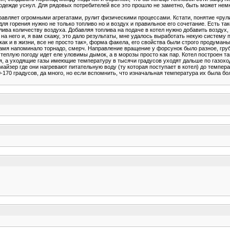
одежде уснул. Для рядовых потребителей все это прошло не заметно, быть может немно
авляет огромными агрегатами, рулит физическими процессами. Кстати, понятие «рули
 для горения нужно не только топливо но и воздух и правильное его сочетание. Есть т
ива количеству воздуха. Добавляя топлива на подаче в котел нужно добавить воздух, о
 него и, я вам скажу, это дало результаты, мне удалось выработать некую систему п
как и в жизни, все не просто так», форма факела, его свойства были строго продума
ламя напоминало торнадо, смерч. Направление вращение у форсунок было разное, груб
в теплую погоду идет еле уловимы дымок, а в морозы просто как пар. Котел построен 
я, а уходящие газы имеющие температуру в тысячи градусов уходят дальше по газохо
омайзер где они нагревают питательную воду (ту которая поступает в котел) до темпе
170 градусов, да много, но если вспомнить, что изначальная температура их была бо