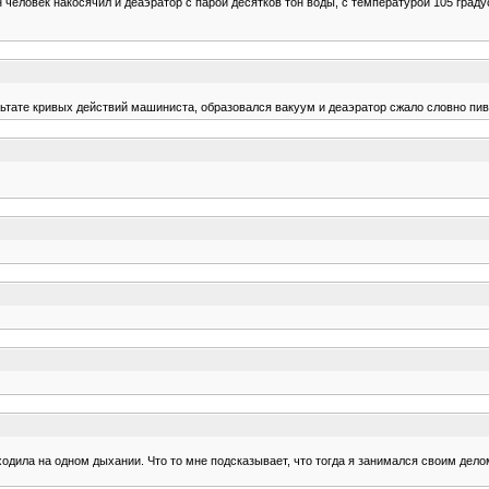
человек накосячил и деаэратор с парой десятков тон воды, с температурой 105 градус
льтате кривых действий машиниста, образовался вакуум и деаэратор сжало словно пив
одила на одном дыхании. Что то мне подсказывает, что тогда я занимался своим дело