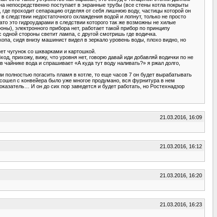
 она непосредственно поступает в экранные трубы (все стены котла покрыты
, где проходит сепарацию отделяя от себя лишнюю воду, частицы которой он
 в следствии недостаточного охлаждения водой и лопнут, только не просто
ато это гидроударами в следствии которого так же возможны не хилые
ны), электронного прибора нет, работает такой прибор по принципу
с одной стороны светит лампа, с другой смотришь где водичка.
опа, сидя внизу машинист видел в зеркало уровень воды, плохо видно, но
нет чугунок со шкварками и картошкой.
од, прихожу, вижу, что уровня нет, говорю давай иди добавляй водички по не
, в чайнике вода и спрашивает «А куда тут воду наливать?» я ржал долго,
ли полностью погасить пламя в котле, то еще часов 7 он будет вырабатывать
он сошел с конвейера было уже многое продумано, вся фурнитура в нем
оказатель… И он до сих пор заведется и будет работать, но Ростехнадзор
21.03.2016, 16:09
21.03.2016, 16:12
21.03.2016, 16:20
21.03.2016, 16:23