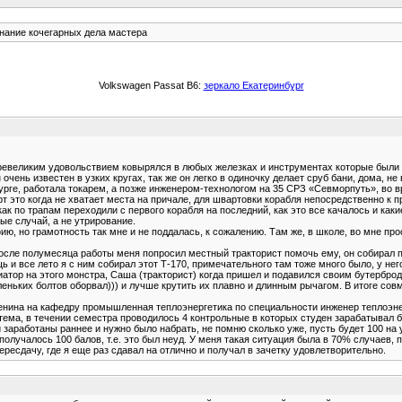
нание кочегарных дела мастера
Volkswagen Passat B6:
зеркало Екатеринбург
 превеликим удовольствием ковырялся в любых железках и инструментах которые были 
 очень известен в узких кругах, так же он легко в одиночку делает сруб бани, дома, н
ге, работала токарем, а позже инженером-технологом на 35 СРЗ «Севморпуть», во врем
орт это когда не хватает места на причале, для швартовки корабля непосредственно к
как по трапам переходили с первого корабля на последний, как это все качалось и ка
ые случай, а не утрирование.
ю, но грамотность так мне и не поддалась, к сожалению. Там же, в школе, во мне прос
после полумесяца работы меня попросил местный тракторист помочь ему, он собирал п
ь и все лето я с ним собирал этот Т-170, примечательного там тоже много было, у нег
иатор на этого монстра, Саша (тракторист) когда пришел и подавился своим бутербродо
аленьких болтов оборвал))) и лучше крутить их плавно и длинным рычагом. В итоге со
енина на кафедру промышленная теплоэнергетика по специальности инженер теплоэнерг
тема, в течении семестра проводилось 4 контрольные в которых студен зарабатывал 
работаны раннее и нужно было набрать, не помню сколько уже, пусть будет 100 на уд
 получалось 100 балов, т.е. это был неуд. У меня такая ситуация была в 70% случаев
пересдачу, где я еще раз сдавал на отлично и получал в зачетку удовлетворительно.