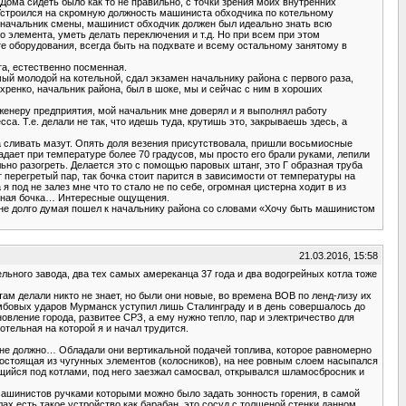
 Дома сидеть было как то не правильно, с точки зрения моих внутренних
ю. Устроился на скромную должность машиниста обходчика по котельному
ни начальник смены, машинист обходчик должен был идеально знать всю
 элемента, уметь делать переключения и т.д. Но при всем при этом
те оборудования, всегда быть на подхвате и всему остальному занятому в
та, естественно посменная.
амый молодой на котельной, сдал экзамен начальнику района с первого раза,
ихренко, начальник района, был в шоке, мы и сейчас с ним в хороших
нженеру предприятия, мой начальник мне доверял и я выполнял работу
. Т.е. делали не так, что идешь туда, крутишь это, закрываешь здесь, а
 сливать мазут. Опять доля везения присутствовала, пришли восьмиосные
адает при температуре более 70 градусов, мы просто его брали руками, лепили
льно разогреть. Делается это с помощью паровых штанг, это Г образная труба
т перегретый пар, так бочка стоит парится в зависимости от температуры на
я под не залез мне что то стало не по себе, огромная цистерна ходит в из
ромная бочка… Интересные ощущения.
 не долго думая пошел к начальнику района со словами «Хочу быть машинистом
21.03.2016, 15:58
льного завода, два тех самых амереканца 37 года и два водогрейных котла тоже
ам делали никто не знает, но были они новые, во времена ВОВ по ленд-лизу их
бомбовых ударов Мурманск уступил лишь Сталинграду и в день совершалось до
овление города, развитее СРЗ, а ему нужно тепло, пар и электричество для
отельная на которой я и начал трудится.
о не должно… Обладали они вертикальной подачей топлива, которое равномерно
 состоящая из чугунных элементов (колосников), на нее ровным слоем насыпался
ящийся под котлами, под него заезжал самосвал, открывался шламосбросник и
машинистов ручками которыми можно было задать зонность горения, в самой
ах есть такое устройство как барабан, это сосуд с толщеной стенки данном