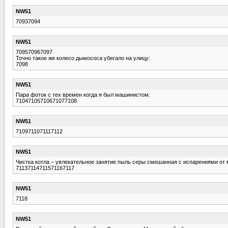
NW51
70937094
NW51
709570967097
Точно такое же колесо дымососа убегало на улицу:
7098
NW51
Пара фоток с тех времен когда я был машинистом:
71047105710671077108
NW51
7109711071117112
NW51
Чистка котла – увлекательное занятие пыль серы смешанная с испарениями от 
71137114711571167117
NW51
7118
NW51