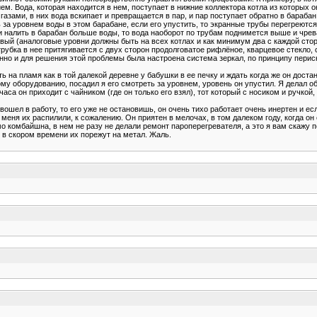
ем. Вода, которая находится в нем, поступает в нижние коллектора котла из которых
ами, в них вода вскипает и превращается в пар, и пар поступает обратно в барабан
ь за уровнем воды в этом барабане, если его упустить, то экранные трубы перегреются
и налить в барабан больше воды, то вода наоборот по трубам поднимется выше и чрев
вый (аналоговые уровни должны быть на всех котлах и как минимум два с каждой сторо
убка в нее притягивается с двух сторон продолговатое рифлёное, кварцевое стекло, 
янно и для решения этой проблемы была настроена система зеркал, по принципу периск
ь на пламя как в той далекой деревне у бабушки в ее печку и ждать когда же он доста
у оборудованию, посадил я его смотреть за уровнем, уровень он упустил. Я делал обх
лчаса он приходит с чайником (где он только его взял), тот который с носиком и ручкой
вошел в работу, то его уже не остановишь, он очень тихо работает очень инертен и ес
о меня их распилили, к сожалению. Он приятен в мелочах, в том далеком году, когда 
о комбайшна, в нем не разу не делали ремонт пароперегревателя, а это я вам скажу п
о в скором времени их порежут на метал. Жаль.