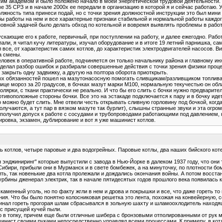
 Этим академом и было положено начало в моей энергетической трудовой деятельности.
аве 35 СРЗ и в начале 2000х ее передали в организацию в которой я и сейчас работа
олжность типа принеси подай, но с точки зрения должностной инструкции это был ми
ы работы на нем и все характерные признаки стабильной и нормальной работы каждого
основной задачей было делать обход по котельной и вовремя выявлять проблемы в рабо
кающие его к работе, первичный, при поступлении на работу, и далее ежегодно. Рабо
 спали, я читал кучу литературы, изучал оборудование и в итоге 19 летний парнишка, с
л все, от характеристик самих котлов, до характеристик электродвигателей насосов. В
а смены.
ловек в оперативной работе, подчиняется он только начальнику района и главному и
елал разбор ошибок и разбирали совершенные действия с точки зрения физики процесса
о закрыть одну задвижку, а другую на полтора оборота приоткрыть.
тных обязанностей пошел на мазутонасосную помогать сливщикам/разливщиком топлива
лице мороз за 20 градусов, в бочках мазут марки М100, нормальную текучестью он обл
олярки, с ткани практически не реально. И что бы его слить с бочки нужно предварите
отивоположные стороны бочки. Все это на эстакаде подключается к пару и в бочку иде
о можно будет слить. Мне отвели честь открывать сливную горловину под бочкой, когда 
получаются, а тут пар в вязком мазуте так бурлит), слышны странные звуки и эта ог
 получил допуск к работе с сосудами и трубопроводами работающими под давлением,
ировка, экзамен, дублирование и вот я уже машинист котлов.
ь котлов, четыре паровые и два водогрейных. Паровые котлы, два наших бийского коте
нджиниринг" которые выпустили с завода в Нью-Йорке в далеком 1937 году, что они т
 Сибири, прибыли они в Мурманск и в свете бомбежек, а на минуточку, по плотности 
ить, так новенькие два котла пролежали и дождались окончания войны. А потом восстан
турбины дженерал электрик, так в начале пятидесятых годов прошлого века появилась к
аменный уголь, но по факту жгли в нем и дрова и покрышки и все, что даже гореть т
ния. Что бы было понятно колосниковая решетка это лента, похожая на конвейерную,
начинал гореть прогорая шлам сбрасывался в зольную шахту и шламоохлодитель наход
 с присущей кучей пыли.
о в топку, причем еще были отличные шибера с бронзовыми отполированными от рук 
ашинист своими руками непосредственно управлял всеми процессами. К примеру, в котл