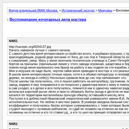
Форум владельцев BMW. Москва.
>
Исторический экскурс
>
Мемуары
> Воспоми
:
Воспоминание кочегарных дела мастера
NW51
http://savepic.org/8204137.jpg
Начать наверное лучше с самого начала.
С самого детства меня интересовало устройство всего, я разбирал игрушки, с
краснодеревщик, родной дядя механик от бога, до сих пор в Тверской области он
к сожалению, умер. Мать у меня окончила техническое училище в Санкт-Петербур
бортов на причалах (причальная линия у этого завода огромная, швартовка в б
помню когда меня маленького она брала на работу и мы ходили на эти корабли, 
Мне и игрушек не надо было, чертеж гайки меня приводил в восторг и это реальн
В школе меня интересовали точные науки, хотя я и обожал литературу и географи
дерево, но иногда и себя))) Несколько шрамов мне до сих пор напоминают это.
После школы так получилось, что я пошел работать на металобазу, грузчиком, 
завод, видимо я ему понравился и он попросил у директора меня к нему в помощ
а сам уходил, а я делал и все получалось, помнится как в одиночку навесил рад
используя короткий рычаг легко и просто оборвать болты (когда я десяток не м
катался по территории металлобазы проходя обкатку оставшийся месяц лета.
Поступил я в доблестный Ивановский энергетический университет имени В.И. Л
исполнительностью. Не люблю я жестких рамок. В универе введена бальная сис
коэффициент и получались баллы которые суммировались с теме которые были за
студент выходил с нулевым рейтингом, то сдай он экзамен на отлично не как не
экзамены на отлично и кто то ставил уд., а кто то шел на принцип отправлял на 
NW51