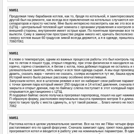
NW51
Продолжая тему барабанов котлов, как то, бродя по котельной, я заинтересовал
другой был на ремонте, как всегда все приключения на котельных случаются но
сепараторов и просто чистили. Мне было интересно посмотреть как же это все в
(ЦТЩ – центральный тепловой щит комната с органами управления и контроля 
внешней стороны, внутренняя имеет острые края. По понятным причинам все тех
вылезти. Сижу в замкнутом пространстве рядом никого нет, кричать бесполезно
сверху котлов выше 60 градусов зимой всегда держится, а я в одежде, пришлось 
70607061
NW51
К слове о температуре, одним из важных процессов работы это был контроль гор
как то летом я пошел туда, открыл гляделку, при этом физически я находился на
горячо, горячо становится, я бегом с котла, пока добежал подошв не осталось 
увлекательное занятие, пять минут и вся твоя одежда сырая. А мы еще произво
драить, сказать жара – ничего не сказать, соляра испаряется тут же, башка кру
Историй много было разных расскажу особенно впечатлившие.
Запускали котел, все в штатном режиме и вот он набирает свои рабочие параме
с точки зрения пара который имеет 250 градусов и 14 кг/см2 давления, сначал
закрыта и открыт дренаж, пар по байпасу слегка поступает в этот холодный пар
открывается дистанционно с ЦТЩ.
Я подорвал байпас около получаса прогревал паропровод, пошел на щит нажимат
П образную форму, расположен вертикально высота примерно метров 9 и длина п
просто такую трубу с места сдвинуть, а тут такой размах… Благо ничего не пос
7062
NW51
Растопка котла в целом увлекательное занятие. Все на тех же ГМах четыре фор
растапливают его по одной форсунке. Сначала зажигают одну, греют пока давле
прогревается котел и вводится в работу уже на номинальных параметрах. В один