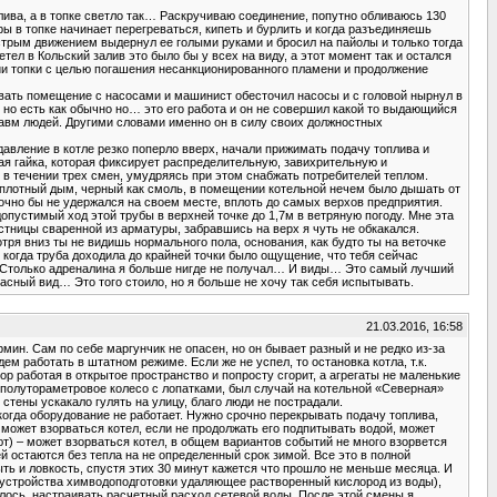
лива, а в топке светло так… Раскручиваю соединение, попутно обливаюсь 130
ры в топке начинает перегреваться, кипеть и бурлить и когда разъединяешь
ыстрым движением выдернул ее голыми руками и бросил на пайолы и только тогда
етел в Кольский залив это было бы у всех на виду, а этот момент так и остался
яции топки с целью погашения несанкционированного пламени и продолжение
ливать помещение с насосами и машинист обесточил насосы и с головой нырнул в
, но есть как обычно но… это его работа и он не совершил какой то выдающийся
равм людей. Другими словами именно он в силу своих должностных
авление в котле резко поперло вверх, начали прижимать подачу топлива и
кая гайка, которая фиксирует распределительную, завихрительную и
л в течении трех смен, умудряясь при этом снабжать потребителей теплом.
 плотный дым, черный как смоль, в помещении котельной нечем было дышать от
точно бы не удержался на своем месте, вплоть до самых верхов предприятия.
допустимый ход этой трубы в верхней точке до 1,7м в ветряную погоду. Мне эта
естницы сваренной из арматуры, забравшись на верх я чуть не обкакался.
тря вниз ты не видишь нормального пола, основания, как будто ты на веточке
когда труба доходила до крайней точки было ощущение, что тебя сейчас
ует… Столько адреналина я больше нигде не получал… И виды… Это самый лучший
расный вид… Это того стоило, но я больше не хочу так себя испытывать.
21.03.2016, 16:58
рмин. Сам по себе маргунчик не опасен, но он бывает разный и не редко из-за
ем работать в штатном режиме. Если же не успел, то остановка котла, т.к.
р работая в открытое пространство и попросту сгорит, а агрегаты не маленькие
полутораметровое колесо с лопатками, был случай на котельной «Северная»
стены ускакало гулять на улицу, благо люди не пострадали.
когда оборудование не работает. Нужно срочно перекрывать подачу топлива,
 может взорваться котел, если не продолжать его подпитывать водой, может
ют) – может взорваться котел, в общем вариантов событий не много взорвется
ей остаются без тепла на не определенный срок зимой. Все это в полной
ыть и ловкость, спустя этих 30 минут кажется что прошло не меньше месяца. И
ы (устройства химводоподготовки удаляющее растворенный кислород из воды),
илось, настраивать расчетный расход сетевой воды. После этой смены я