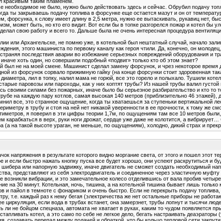
ал красивым таким пламенем.
все необходимое не было, нужно было действовать здесь и сейчас. Обрубил подачу топ
огда ты закрываешь подачу топлива в форсунке еще остается мазут и он от температу
м, форсунка, к слову имеет длину в 2,5 метра, нужно ее вытаскивать, рукавиц нет, б
зм, может быть, но кто его видит. Вот если бы в топке разгорелся пожар и котел бы ул
то делал свою работу и всего то. Дальше была не очень интересная процедура вентил
релии или Архангельске, не помню уже, в котельной был нештатный случай, начало за
дения, этого машиниста по первому каналу как героя чтили. Да, конечно, он молодец
у устраняя последствия аварии во избежание серьезных повреждений оборудования и т
 иначе хоть один, но совершили подобный «подвиг» только кто об этом знает?
й был не на моей смене. Машинист сделал замену форсунок, и чрез некоторое время д
 одной из форсунок сорвало прижимную гайку (на конце форсунки стоит здоровенная та
 диаметра, лил в топку, налил мама не горюй, все это горело и полыхало. Тушили коте
арые паровозы или пароходы, как у них коптят трубы? Из нашей трубы валил густой
лись своими силами без пожарных, иначе было бы серьезное разбирательство и кто то 
трубе на каждую пару котлов, самая высокая 140 метров (приблизительно 46 этажей), 
помнил все, это странное ощущение, когда ты хватаешься за ступеньки вертикальной л
иметру в трубу и стоя на ней нет никакой уверенности в ее прочности, к тому же смо
иметров, я поверил в эти цифры теории 1,7м, по ощущениям там все 10 метров были, 
 чем карабкаться в верх, руки ноги дрожат, сердце уже даже не колотится, а вибрир
а (а на такой высоте ураган, не меньше, по ощущениям), холодно, дикий страх и прек
чок напряжения в результате которого видно моргание света, от этого и пошел этот те
 и если быстро нажать кнопку пуска все будет хорошо, они успеют раскрутиться и буд
 шибера или напорную задвижку, иначе двигатель не сможет создать необходимый напо
тва, представляют из себя электродвигатель и соединенное через эластичную муфту 
 возникли вибрации, и это замечательное колесо отделившись от вала пробив четыре 
ие на 30 минут. Котельная, ночь, тишина, а на котельной тишина бывает лишь только 
ов и пайол в темноте с фонариком и очень быстро. Если не перекрыть подачу топлива,
ру, т.е. каждый раз к нему бегая (электричества же нет остальные приборы не работа
ее циркуляция, если вода в трубах встанет, она замерзнет, трубы лопнут и тысячи люд
 ли не бойцом спецназа, автомата не хватает в руках, каким то чудом появляется пр
астапливать котел, а это само по себе не легкое дело, бегать настраивать деаэратор
ия, создавать перепад между подачей и обраткой, что бы кольцо тепловой сети закрут