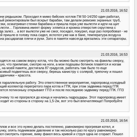
21.03.2016, 16:52
 они рядышком. Проходил я мимо бийских котлов ГМ 50-14/250 один работал,
орый ремонтировали был вскрыт барабан, там делали ревизию экранных труб,
езки, осматривал стенки барабана и пришла пора уже вылезти и идти на щит
ылезти… Горловина имеет форму эллипса и кромка отверстия скруглена с
 залез… а вот вылезти уже не смог, посидел, покурил, еще раз попробовал - не
 пришло в голову пока сидел, вспотел уже как в бане, температура воздуха
ана расцарапав плечи и руки. Зато в памяти навсегда врезались эти сепараторы.
21.03.2016, 16:53
аходятся на самом верху котла, что бы можно было смотреть на факелы сверху,
твую, что прилипаю, смотрю на ноги, а мои подошвы ботинок плавятся и ногам
, на моей памяти, достигала 87 градусов, работать там было то еще
расивый подметешь все сверху, берешь канистру с солярой, тряпочку и пошел
ддончики – красота.
а в параллельную работу. Это ответственное мероприятие, паропровод холодный
щий коллектор перегретого пара котла и ГПК, при этом задвижка перед ГПК
огреется потихоньку открывают ГПЗ и после последнюю задвижку перед ГПК. ГПЗ
очему то не прогрелся до конца и начались гидроудары. Этот паропровод имеет
ходит из стороны в сторону на 1,5-2м, вот это был впечатляюще! Попробуйте
21.03.2016, 16:54
лов и все это нужно делать постепенно, равномерно прогревая котел, и
нку, опять поднимаем давление и так несколько раз по кругу равномерно
ел смотреть горение, вижу факел весь кривой и струя одна не сгорает. Пошел