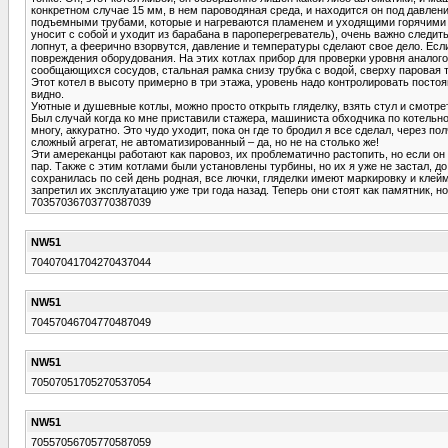
конкретном случае 15 мм, в нем пароводяная среда, и находится он под давлени
подъемными трубами, которые и нагреваются пламенем и уходящими горячими газ
уносит с собой и уходит из барабана в пароперегреватель), очень важно следит
лопнут, а феерично взорвутся, давление и температуры сделают свое дело. Есл
повреждения оборудования. На этих котлах прибор для проверки уровня аналого
сообщающихся сосудов, стальная рамка снизу трубка с водой, сверху паровая тр
Этот котел в высоту примерно в три этажа, уровень надо контролировать посто
видно.
Уютные и душевные котлы, можно просто открыть гляделку, взять стул и смотрет
Был случай когда ко мне приставили стажера, машиниста обходчика по котельном
многу, аккуратно. Это чудо уходит, пока он где то бродил я все сделал, через по
сложный агрегат, не автоматизированный – да, но не на столько же!
Эти амереканцы работают как паровоз, их проблематично растопить, но если он 
пар. Также с этим котлами были установлены турбины, но их я уже не застал, д
сохранилась по сей день родная, все лючки, гляделки имеют маркировку и клейм
запретил их эксплуатацию уже три года назад. Теперь они стоят как памятник, н
70357036703770387039
NW51
70407041704270437044
NW51
70457046704770487049
NW51
70507051705270537054
NW51
70557056705770587059