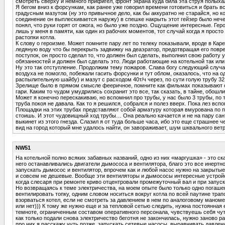
смотреть сверху и немного прифигел, фронт экрана куда била эта струя полых
Я бегом вниз к форсункам, как ранее уже говорил времени готовиться и брать 
градусным мазутом (ну это привычное дело, как бы аккуратно не старайся, но к
соединение он выплескивается наружу) в спешке накрыть этот гейзер было нече
понял, что руки горят от ожога, но было уже поздно. Ощущение интересные. Герои
лишь у меня в памяти, как один из рабочих моментов, тот случай когда я прос
растопки котла.
К слову о героизме. Может помните пару лет по телеку показывали, вроде в Ка
ледяную воду что бы перекрыть задвижку на деаэратор, предотвращая его повреж
поступок, он просто сделал то, что должен был сделать, выполнил свою работ
обязанностей и должен был сделать это. Люди работающие на котельной так или
Ну это так отступление. Продолжим тему пожаров. Слава богу следующий случа
воздуха не помогло, побежали гасить форсунки и тут облом, оказалось, что на
распылительную шайбу) и мазут с расходом 40т/ч через, по сути голую трубу 32
Зрелище было в прямом смысле фееричное, помните как фильмах показывают ст
гари. Каким то чудом умудрились сохранит это все, так сказать, в тайне, обош
Может я конечно перескакиваю, но вспомнил про трубы, у нас было 3 трубы, по 
труба покоя не давала. Как то я решился, собрался и полез вверх. Пока лез вс
Площадки на этих трубах представляют собой арматуру которая вмурована по пер
стоишь. И этот чудовищный ход трубы… Она реально качается и не на пару сант
выкинет из этого гнезда. Слазил я от туда больше часа, ибо это еще страшнее
вид на город который мне удалось найти, он завораживает, шум шквального ветр
NW51
На котельной полно всяких забавных названий, одно из них «маргушка» - это ска
него останавливались двигатели дымососа и вентилятора, благо это все инертное
запускать дымосос и вентилятор, впрочем как и любой насос нужно на закрытые
и совсем не дешевые. Вообще эти вентиляторы и дымососы интересные устройс
когда слесаря при ремонте криво отцентровали промежуточный вал и при запуске
Но возвращаясь к теме электричества, на моем опыте было только одно погашен
вентилировать топку, одним словом носиться вокруг котла по всей паутине трап
взорваться котел, если не смотреть за давлением в нем по аналоговому маномет
или нет))) К тому же нужно еще и за тепловой сетью следить, нужна постоянная 
темноте, ограниченным составом оперативного персонала, чувствуешь себя чуть
как только подали снова электричество беготня не закончилась, нужно заново р
про них я расскажу чуть позже, запускать сетевые насосы, выравнивать давлен