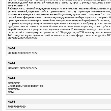
вернулся домой как выжатый лимон, не стал есть, просто рухнул на кровать и в 
ночью заметит?
Работая на котельной ощущаешь какую то значимость, маленький человечек упр
увлекательный, одна настройка горения чего стоит, тут приходит понимание что
количества воздуха к теоретически необходимому для полного сгорания 1 кг топл
самый коэффициент и настраивал индивидуальные шибера горелок с поправкой на
преподаватель по начертательной геометрии и инженерной графики «В технике, 
к горелке проходя улитку принимал вращение и выходил в амбразуру, в итоге п
турбулентных потоков в топочной камере и если горение хорошее, то из трубы 
выработавшуюся в результате сгорания топлива. В топочную камеру греет плам
перегретый с температуры примерно в 160 градусов до 250, и поступает в экон
140 градусов и уже дымосос выбрасывает их в атмосферу с температурой в 160-
70637064706570667067
NW51
70687069707070717072
NW51
70737074707570767077
NW51
70787079
Стенд испытания форсунок:
70807081
7082
NW51
708870897090