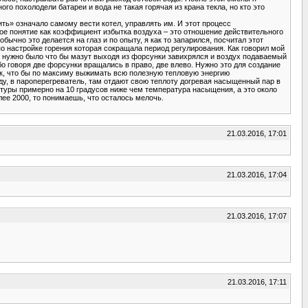
го похолодели батареи и вода не такая горячая из крана текла, но кто это
ть» означало самому вести котел, управлять им. И этот процесс
акое понятие как коэффициент избытка воздуха – это отношение действительного
бычно это делается на глаз и по опыту, я как то запарился, посчитал этот
о настройке горения которая сокращала период регулирования. Как говорил мой
ны нужно было что бы мазут выходя из форсунки завихрялся и воздух подаваемый
о говоря две форсунки вращались в право, две влево. Нужно это для создание
так, что бы по максиму выжимать всю полезную тепловую энергию
ду, в пароперегреватель, там отдают свою теплоту догревая насыщенный пар в
ратуры примерно на 10 градусов ниже чем температура насыщения, а это около
лее 2000, то понимаешь, что осталось мелочь.
21.03.2016, 17:01
21.03.2016, 17:04
21.03.2016, 17:07
21.03.2016, 17:11