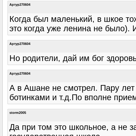
Артур270604
Когда был маленький, в шкое то
это когда уже ленина не было).
Артур270604
Но родители, дай им бог здоров
Артур270604
А в Ашане не смотрел. Пару ле
ботинками и т.д.По вполне прие
storm2005
Да при том это школьное, а не 