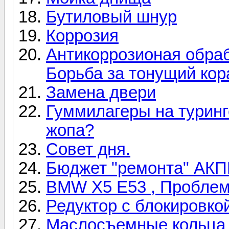
Бутиловый шнур
Коррозия
Антикоррозионая обраб
Борьба за тонущий кор
Замена двери
Гуммилагеры на туринге
жопа?
Совет дня.
Бюджет "ремонта" АКП
BMW X5 E53 , Проблем
Редуктор с блокировко
Маслосъемные кольца