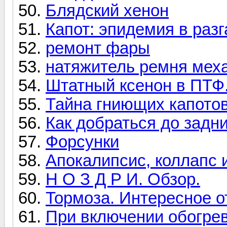
Блядский хенон
Капот: эпидемия в разг
ремонт фары
натяжитель ремня мех
Штатный ксенон в ПТФ
Тайна гниющих капото
Как добраться до задн
Форсунки
Апокалипсис, коллапс 
Н О З Д Р И. Обзор.
Тормоза. Интересное о
При включении обогрев