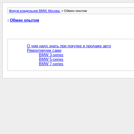
Форум владельцев BMW. Москва.
> Обмен опытом
:
Обмен опытом
О чем надо знать при покупке и продаже авто
Ремонтируем сами
BMW 3-series
BMW 5-series
BMW 7-series