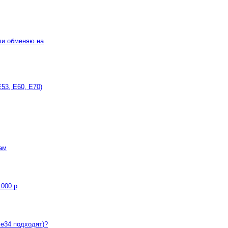
ли обменяю на
53, E60, E70)
дам
1000 р
е34 подходят)?