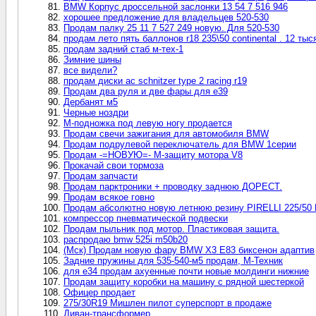
BMW Корпус дроссельной заслонки 13 54 7 516 946
хорошее предложение для владельцев 520-530
Продам палку 25 11 7 527 249 новую. Для 520-530
продам лето пять баллонов r18 235\50 continental . 12 тыс
продам задний стаб м-тех-1
Зимние шины
все видели?
продам диски ac schnitzer type 2 racing r19
Продам два руля и две фары для е39
Дербанят м5
Черные ноздри
М-подножка под левую ногу продается
Продам свечи зажигания для автомобиля BMW
Продам подрулевой переключатель для BMW 1серии
Продам -=НОВУЮ=- М-защиту мотора V8
Прокачай свои тормоза
Продам запчасти
Продам парктроники + проводку заднюю ДОРЕСТ.
Продам всякое говно
Продам абсолютно новую летнюю резину PIRELLI 225/50 R
компрессор пневматической подвески
Продам пыльник под мотор. Пластиковая защита.
распродаю bmw 525i m50b20
(Мск) Продам новую фару BMW X3 E83 биксенон адаптив
Задние пружины для 535-540-м5 продам, М-Техник
для е34 продам ахуенные почти новые молдинги нижние
Продам защиту коробки на машину с рядной шестеркой
Офицер продает
275/30R19 Мишлен пилот суперспорт в продаже
Диван-трансформер.