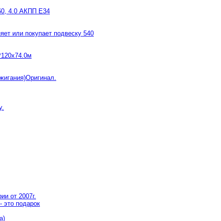
0, 4.0 АКПП E34
яет или покупает подвеску 540
*120x74.0м
жигания)Оригинал.
у.
и от 2007г.
- это подарок
а)