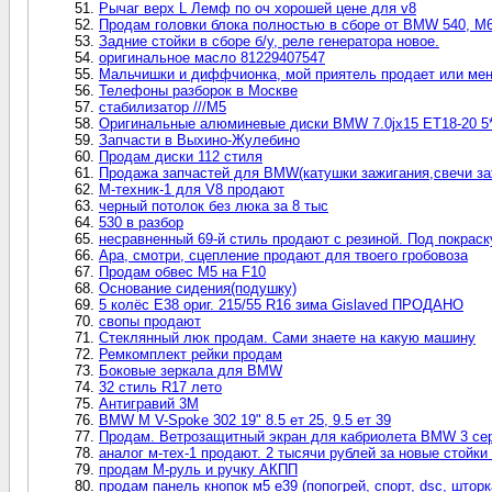
Рычаг верх L Лемф по оч хорошей цене для v8
Продам головки блока полностью в сборе от BMW 540, M6
Задние стойки в сборе б/у, реле генератора новое.
оригинальное масло 81229407547
Мальчишки и диффчионка, мой приятель продает или мен
Телефоны разборок в Москве
стабилизатор ///М5
Оригинальные алюминевые диски BMW 7.0jx15 ET18-20 5
Запчасти в Выхино-Жулебино
Продам диски 112 стиля
Продажа запчастей для BMW(катушки зажигания,свечи за
М-техник-1 для V8 продают
черный потолок без люка за 8 тыс
530 в разбор
несравненный 69-й стиль продают с резиной. Под покраск
Ара, смотри, сцепление продают для твоего гробовоза
Продам обвес М5 на F10
Основание сидения(подушку)
5 колёс E38 ориг. 215/55 R16 зима Gislaved ПРОДАНО
свопы продают
Стеклянный люк продам. Сами знаете на какую машину
Ремкомплект рейки продам
Боковые зеркала для BMW
32 стиль R17 лето
Антигравий 3М
BMW M V-Spoke 302 19" 8.5 ет 25, 9.5 ет 39
Продам. Ветрозащитный экран для кабриолета BMW 3 сери
аналог м-тех-1 продают. 2 тысячи рублей за новые стойки 
продам М-руль и ручку АКПП
продам панель кнопок м5 е39 (попогрей, спорт, dsc, шторк