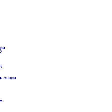
дам
30
39
им износом
е.