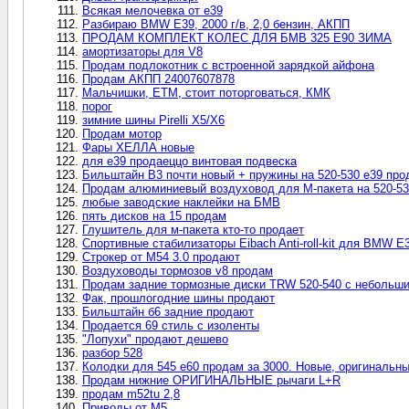
Всякая мелочевка от е39
Разбираю BMW E39, 2000 г/в, 2,0 бензин, АКПП
ПРОДАМ КОМПЛЕКТ КОЛЕС ДЛЯ БМВ 325 Е90 ЗИМА
амортизаторы для V8
Продам подлокотник с встроенной зарядкой айфона
Продам АКПП 24007607878
Мальчишки, ЕТМ, стоит поторговаться, КМК
порог
зимние шины Pirelli X5/X6
Продам мотор
Фары ХЕЛЛА новые
для е39 продаеццо винтовая подвеска
Бильштайн В3 почти новый + пружины на 520-530 е39 про
Продам алюминиевый воздуховод для М-пакета на 520-5
любые заводские наклейки на БМВ
пять дисков на 15 продам
Глушитель для м-пакета кто-то продает
Спортивные стабилизаторы Eibach Anti-roll-kit для BMW E
Строкер от М54 3.0 продают
Воздуховоды тормозов v8 продам
Продам задние тормозные диски TRW 520-540 с небольш
Фак, прошлогодние шины продают
Бильштайн б6 задние продают
Продается 69 стиль с изоленты
"Лопухи" продают дешево
разбор 528
Колодки для 545 е60 продам за 3000. Новые, оригинальны
Продам нижние ОРИГИНАЛЬНЫЕ рычаги L+R
продам m52tu 2,8
Приводы от М5