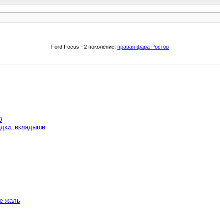
Ford Focus - 2 поколение:
правая фара Ростов
9
адки, вкладыши
не жаль