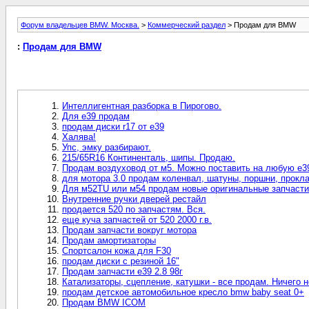
Форум владельцев BMW. Москва.
>
Коммерческий раздел
> Продам для BMW
:
Продам для BMW
Интеллигентная разборка в Пирогово.
Для е39 продам
продам диски r17 от e39
Халява!
Упс, эмку разбирают.
215/65R16 Континенталь, шипы. Продаю.
Продам воздуховод от м5. Можно поставить на любую е3
для мотора 3.0 продам коленвал, шатуны, поршни, прокл
Для м52TU или м54 продам новые оригинальные запчасти
Внутренние ручки дверей рестайл
продается 520 по запчастям. Вся.
еще куча запчастей от 520 2000 г.в.
Продам запчасти вокруг мотора
Продам амортизаторы
Спортсалон кожа для F30
продам диски с резиной 16"
Продам запчасти e39 2.8 98г
Катализаторы, сцепление, катушки - все продам. Ничего 
продам детское автомобильное кресло bmw baby seat 0+
Продам BMW ICOM