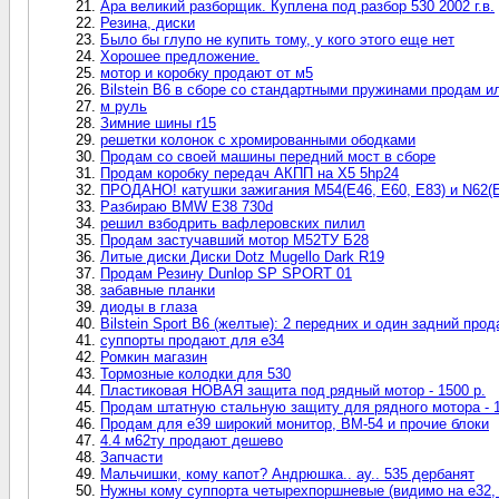
Ара великий разборщик. Куплена под разбор 530 2002 г.в.
Резина, диски
Было бы глупо не купить тому, у кого этого еще нет
Хорошее предложение.
мотор и коробку продают от м5
Bilstein B6 в сборе со стандартными пружинами продам и
м руль
Зимние шины r15
решетки колонок с хромированными ободками
Продам со своей машины передний мост в сборе
Продам коробку передач АКПП на Х5 5hp24
ПРОДАНО! катушки зажигания M54(E46, E60, E83) и N62(E
Разбираю BMW E38 730d
решил взбодрить вафлеровских пилил
Продам застучавший мотор М52ТУ Б28
Литые диски Диски Dotz Mugello Dark R19
Продам Резину Dunlop SP SPORT 01
забавные планки
диоды в глаза
Bilstein Sport B6 (желтые): 2 передних и один задний про
суппорты продают для е34
Ромкин магазин
Тормозные колодки для 530
Пластиковая НОВАЯ защита под рядный мотор - 1500 р.
Продам штатную стальную защиту для рядного мотора - 
Продам для е39 широкий монитор, ВМ-54 и прочие блоки
4.4 м62ту продают дешево
Запчасти
Мальчишки, кому капот? Андрюшка.. ау.. 535 дербанят
Нужны кому суппорта четырехпоршневые (видимо на е32, 